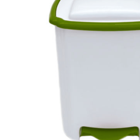
INICIAR SESSÃO
Nome de utilizador ou email
*
Senha
*