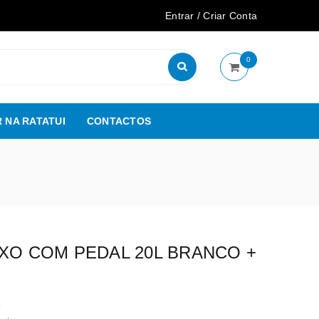
Entrar
/
Criar Conta
0
 NA RATATUI
CONTACTOS
IXO COM PEDAL 20L BRANCO +
5