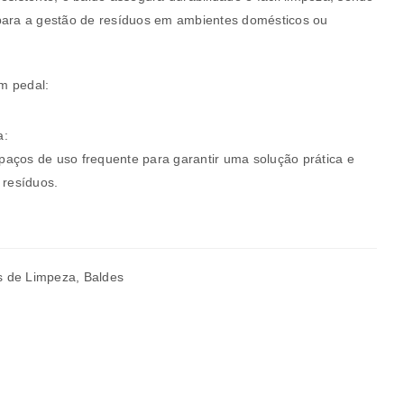
para a gestão de resíduos em ambientes domésticos ou
m pedal:
rivacidade
.
a:
aços de uso frequente para garantir uma solução prática e
 resíduos.
s de Limpeza
,
Baldes