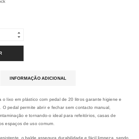
ock
R
INFORMAÇÃO ADICIONAL
o lixo em plástico com pedal de 20 litros garante higiene e
a. O pedal permite abrir e fechar sem contacto manual,
ntaminação e tornando-o ideal para refeitórios, casas de
ros espaços de uso comum.
a senha será enviada para o seu
esistente, o balde assegura durabilidade e fácil limpeza, sendo