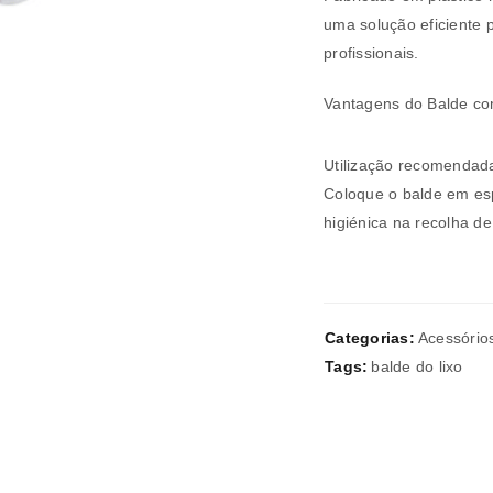
uma solução eficiente 
profissionais.
Vantagens do Balde co
Verifique a nossa
política de p
Utilização recomendad
Manter sessão
Coloque o balde em esp
REGISTAR NOVA CONTA
higiénica na recolha de
Categorias:
Acessório
Tags:
balde do lixo