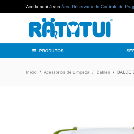
Aceda aqui à sua
Área Reservada de Controlo de Pra
PRODUTOS
SE
Início
Acessórios de Limpeza
Baldes
BALDE 
/
/
/