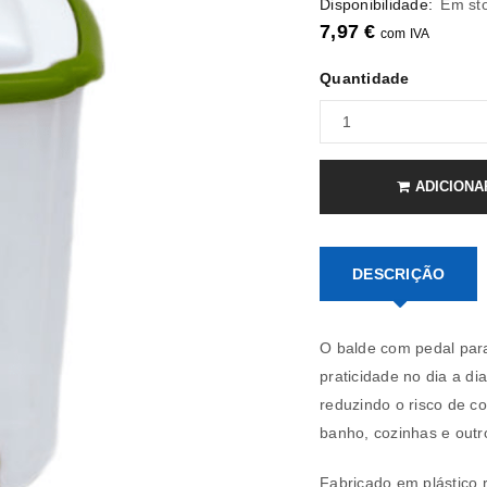
Disponibilidade:
Em st
7,97
€
com IVA
Quantidade
ADICIONA
DESCRIÇÃO
REGISTAR NOVA CONTA
O balde com pedal para 
Endereço de email
*
praticidade no dia a di
reduzindo o risco de co
banho, cozinhas e out
A ligação para definir uma nov
Fabricado em plástico r
endereço de email.