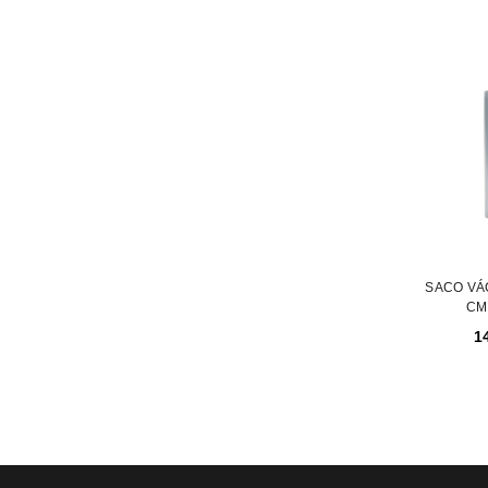
INICIAR SESSÃO
Nome de utilizador ou email
*
Senha
*
SACO VÁ
CM
1
INICIAR SESSÃO
PERDEU A SUA SENHA?