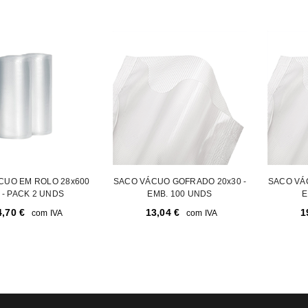
REGISTAR NOVA CONTA
Endereço de email
*
A ligação para definir uma nov
endereço de email.
CUO EM ROLO 28x600
SACO VÁCUO GOFRADO 20x30 -
SACO VÁ
 - PACK 2 UNDS
EMB. 100 UNDS
E
4,70
€
13,04
€
1
com IVA
com IVA
Verifique a nossa
política de p
Manter sessão
REGISTAR NOVA CONTA