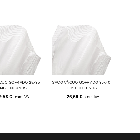
a senha será enviada para o seu
CUO GOFRADO 25x35 -
SACO VÁCUO GOFRADO 30x40 -
MB. 100 UNDS
EMB. 100 UNDS
9,58
€
26,69
€
com IVA
com IVA
rivacidade
.