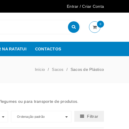
Entrar
/
Criar Conta
0
 NA RATATUI
CONTACTOS
Início
Sacos
Sacos de Plástico
/
/
/legumes ou para transporte de produtos.
Filtrar
Ordenação padrão