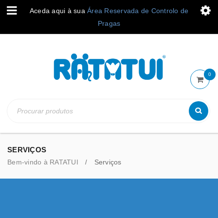
Aceda aqui à sua
Área Reservada de Controlo de
Pragas
0
SERVIÇOS
Bem-vindo à RATATUI
Serviços
/