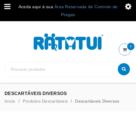
Aceda aqui à sua
Área Reservada de Controlo de
Pragas
0
DESCARTÁVEIS DIVERSOS
Início
Produtos Descartáveis
Descartáveis Diversos
/
/