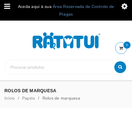
Aceda aqui à sua
Área Reservada de Controlo de
Pragas
0
ROLOS DE MARQUESA
Início
Papéis
Rolos de marquesa
/
/