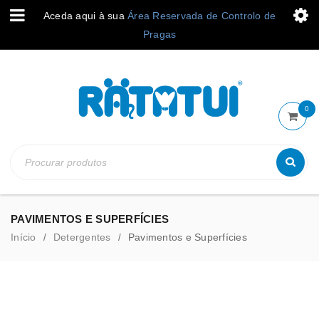
Aceda aqui à sua
Área Reservada de Controlo de
Pragas
0
PAVIMENTOS E SUPERFÍCIES
Início
Detergentes
Pavimentos e Superfícies
/
/