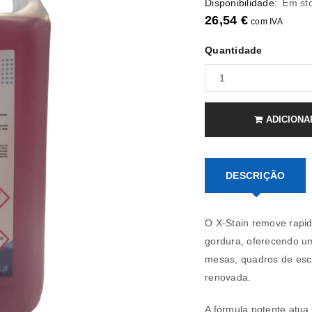
Disponibilidade:
Em st
26,54
€
com IVA
Quantidade
ADICIONA
REGISTAR NOVA CONTA
DESCRIÇÃO
Endereço de email
*
O X-Stain remove rapid
gordura, oferecendo u
mesas, quadros de escr
renovada.
A ligação para definir uma nov
endereço de email.
A fórmula potente atua 