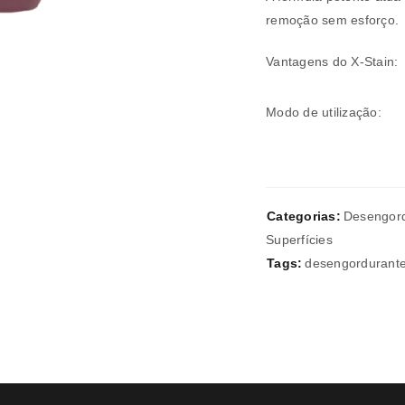
remoção sem esforço.
Vantagens do X-Stain:
Verifique a nossa
política de p
Modo de utilização:
Manter sessão
REGISTAR NOVA CONTA
Categorias:
Desengor
Superfícies
Tags:
desengordurant