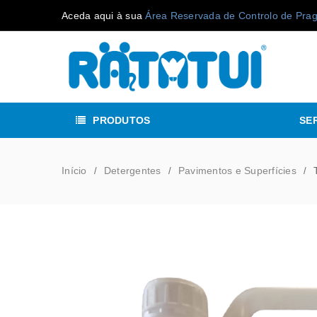
Aceda aqui à sua
Área Reservada de Controlo de Pra
PRODUTOS
SE
Início
Detergentes
Pavimentos e Superfícies
/
/
/