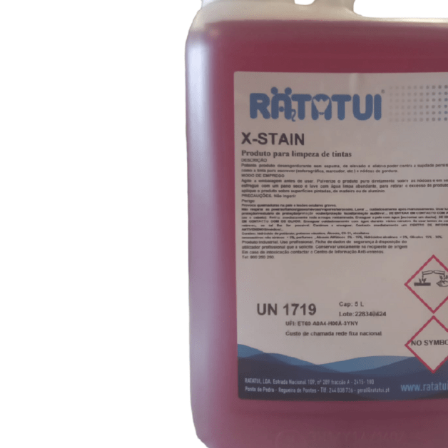
INICIAR SESSÃO
Nome de utilizador ou email
*
Senha
*