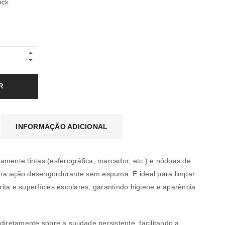
ock
R
INFORMAÇÃO ADICIONAL
amente tintas (esferográfica, marcador, etc.) e nódoas de
ma ação desengordurante sem espuma. É ideal para limpar
ita e superfícies escolares, garantindo higiene e aparência
a senha será enviada para o seu
diretamente sobre a sujidade persistente, facilitando a