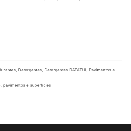
rivacidade
.
durantes
,
Detergentes
,
Detergentes RATATUI
,
Pavimentos e
e
,
pavimentos e superfícies