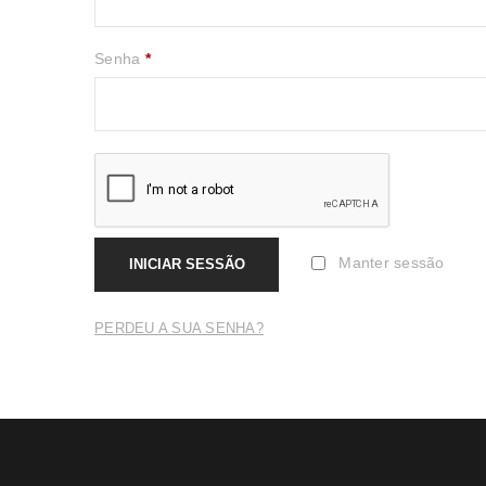
Senha
*
Manter sessão
INICIAR SESSÃO
PERDEU A SUA SENHA?