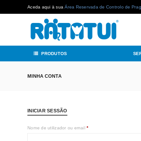
Aceda aqui à sua
Área Reservada de Controlo de Pra
PRODUTOS
SE
MINHA CONTA
INICIAR SESSÃO
Nome de utilizador ou email
*