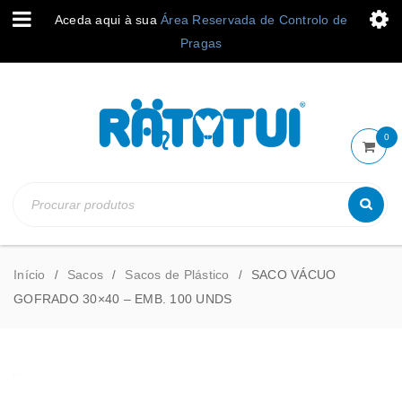
Aceda aqui à sua
Área Reservada de Controlo de
Pragas
0
Início
Sacos
Sacos de Plástico
SACO VÁCUO
/
/
/
GOFRADO 30×40 – EMB. 100 UNDS