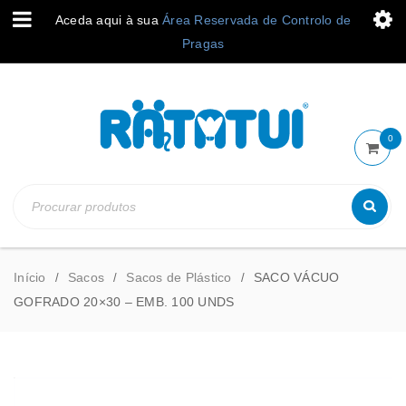
Aceda aqui à sua
Área Reservada de Controlo de
Pragas
0
Início
Sacos
Sacos de Plástico
SACO VÁCUO
/
/
/
GOFRADO 20×30 – EMB. 100 UNDS