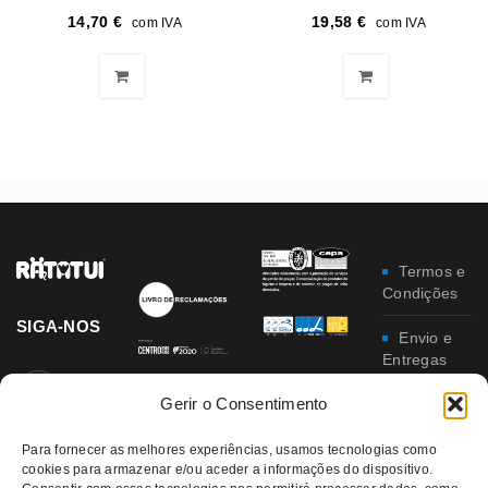
14,70
€
19,58
€
com IVA
com IVA
Termos e
Condições
SIGA-NOS
Envio e
Entregas
Gerir o Consentimento
Trocas e
Devoluções
Para fornecer as melhores experiências, usamos tecnologias como
cookies para armazenar e/ou aceder a informações do dispositivo.
Política