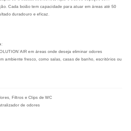
ão. Cada boião tem capacidade para atuar em áreas até 50
ltado duradouro e eficaz.
a:
OLUTION´AIR em áreas onde deseja eliminar odores
um ambiente fresco, como salas, casas de banho, escritórios ou
a senha será enviada para o seu
dores
,
Filtros e Clips de WC
tralizador de odores
rivacidade
.