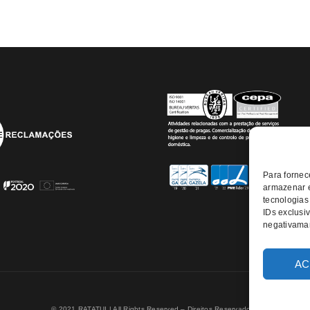
Para fornec
armazenar e
tecnologias
IDs exclusiv
negativaman
AC
© 2021 RATATUI | All Rights Reserved – Direitos Reservados |