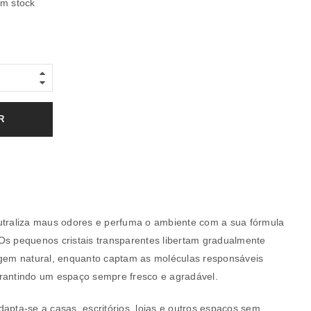
em stock
R
aliza maus odores e perfuma o ambiente com a sua fórmula
Os pequenos cristais transparentes libertam gradualmente
igem natural, enquanto captam as moléculas responsáveis
rantindo um espaço sempre fresco e agradável.
apta-se a casas, escritórios, lojas e outros espaços sem