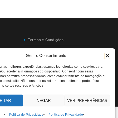
Termos e Condições
Envio e Entregas
Gerir o Consentimento
Trocas e Devoluções
er as melhores experiências, usamos tecnologias como cookies para
/ou aceder a informações do dispositivo. Consentir com essas
Política de Privacidade
 nos permitirá processar dados, como comportamento de navegação ou
os neste site. Não consentir ou retirar o consentimento pode afetar
Política da Qualidade e Ambiente
te certos recursos e funções.
EITAR
NEGAR
VER PREFERÊNCIAS
Política de Privacidade
Política de Privacidade