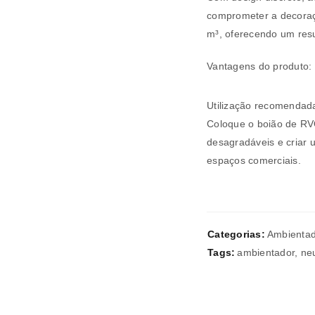
comprometer a decoraç
m³, oferecendo um resu
REGISTAR NOVA CONTA
Vantagens do produto:
Endereço de email
*
Utilização recomendad
Coloque o boião de RV
desagradáveis e criar 
A ligação para definir uma nov
espaços comerciais.
endereço de email.
Categorias:
Ambienta
Tags:
ambientador
,
neu
Verifique a nossa
política de p
Manter sessão
REGISTAR NOVA CONTA