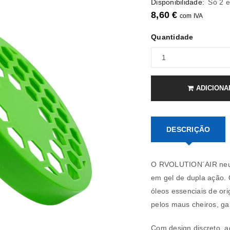
Disponibilidade:
Só 2 
8,60
€
com IVA
Quantidade
ADICIONA
DESCRIÇÃO
O RVOLUTION´AIR neutr
em gel de dupla ação. 
óleos essenciais de or
pelos maus cheiros, ga
Com design discreto, ad