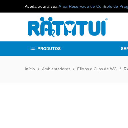
Aceda aqui à sua
Área Reservada de Controlo de Pra
PRODUTOS
SE
Início
Ambientadores
Filtros e Clips de WC
R
/
/
/