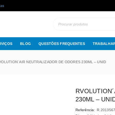
gas
RVIÇOS
BLOG
QUESTÕES FREQUENTES
TRABALHAR
VOLUTION´AIR NEUTRALIZADOR DE ODORES 230ML – UNID
RVOLUTION´
230ML – UNI
Referência:
R.201356