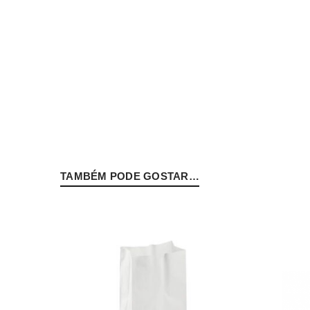
Nome de utilizador ou email
*
Senha
*
TAMBÉM PODE GOSTAR…
INICIAR SESSÃO
PERDEU A SUA SENHA?