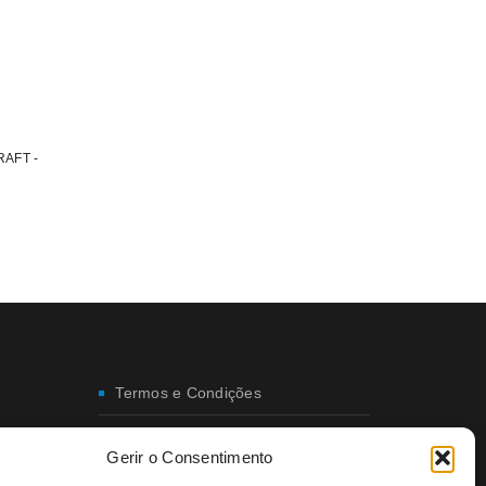
RAFT -
Termos e Condições
Envio e Entregas
Gerir o Consentimento
Trocas e Devoluções