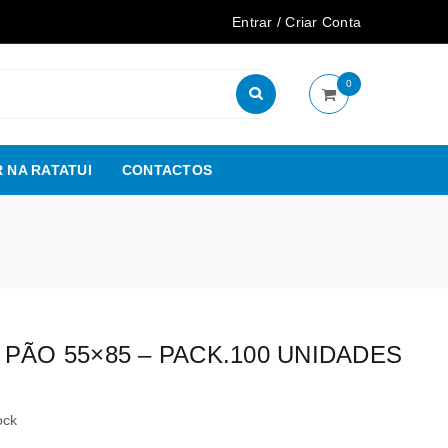
Entrar
/
Criar Conta
0
 NA RATATUI
CONTACTOS
PÃO 55×85 – PACK.100 UNIDADES
ock