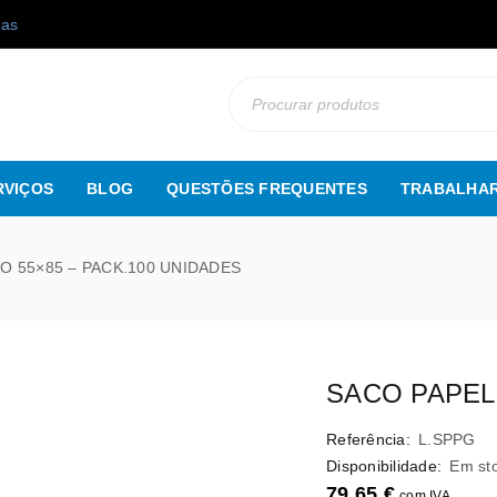
gas
RVIÇOS
BLOG
QUESTÕES FREQUENTES
TRABALHAR
O 55×85 – PACK.100 UNIDADES
SACO PAPEL 
Referência:
L.SPPG
Disponibilidade:
Em st
79,65
€
com IVA