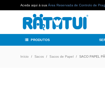
Aceda aqui à sua
Área Reservada de Controlo de Pra
PRODUTOS
SE
Início
Sacos
Sacos de Papel
SACO PAPEL PÃ
/
/
/