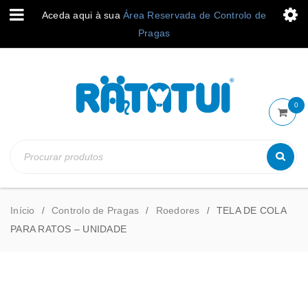
Aceda aqui à sua
Área Reservada de Controlo de
Pragas
0
Início
Controlo de Pragas
Roedores
TELA DE COLA
/
/
/
PARA RATOS – UNIDADE