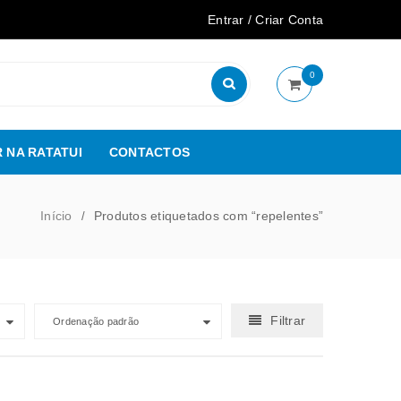
Entrar
/
Criar Conta
0
 NA RATATUI
CONTACTOS
Início
Produtos etiquetados com “repelentes”
/
Filtrar
Ordenação padrão