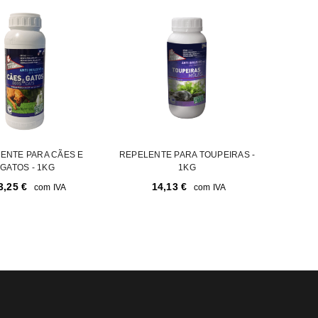
a senha será enviada para o seu
ENTE PARA CÃES E
REPELENTE PARA TOUPEIRAS -
GATOS - 1KG
1KG
3,25
€
14,13
€
com IVA
com IVA
rivacidade
.