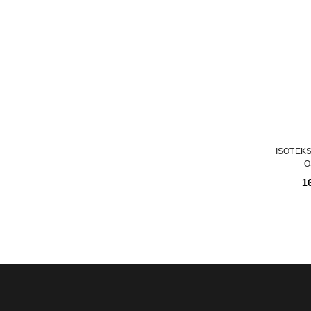
INICIAR SESSÃO
Nome de utilizador ou email
*
Senha
*
ISOTEK
O
1
INICIAR SESSÃO
PERDEU A SUA SENHA?