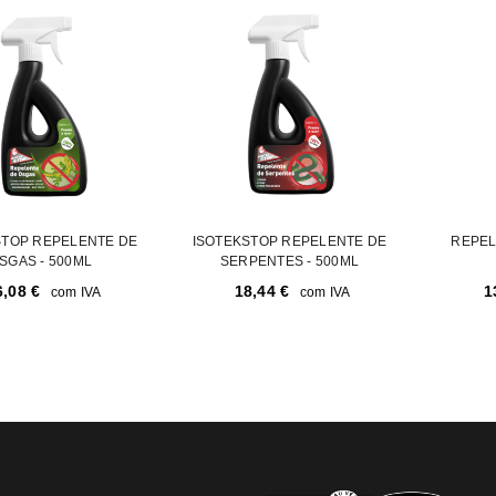
REGISTAR NOVA CONTA
Endereço de email
*
A ligação para definir uma nov
endereço de email.
STOP REPELENTE DE
ISOTEKSTOP REPELENTE DE
REPEL
SGAS - 500ML
SERPENTES - 500ML
6,08
€
18,44
€
1
com IVA
com IVA
Verifique a nossa
política de p
Manter sessão
REGISTAR NOVA CONTA