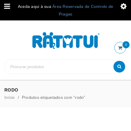
Aceda aqui à sua
Área Reservada de Controlo de
Pragas
0
RODO
Início
Produtos etiquetados com “rodo”
/