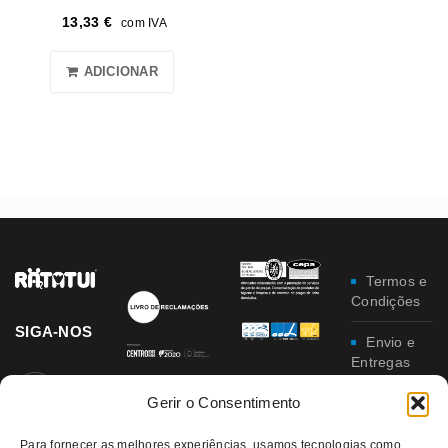
13,33
€
com IVA
ADICIONAR
Termos e
Condições
SIGA-NOS
Envio e
Entregas
Gerir o Consentimento
Trocas e
Devoluções
Para fornecer as melhores experiências, usamos tecnologias como