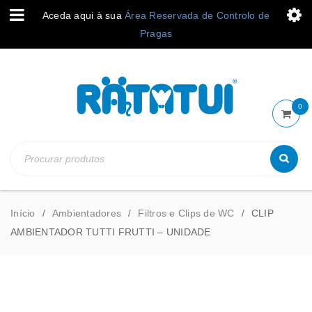
Aceda aqui à sua
Área Reservada de Controlo de
Pragas
0
Início
Ambientadores
Filtros e Clips de WC
CLIP
/
/
/
AMBIENTADOR TUTTI FRUTTI – UNIDADE