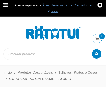
Aceda aqui à sua
Área Reservada de Controlo de
Pragas
0
Início
Produtos Descartáveis
Talheres, Pratos e Copos
/
/
COPO CARTÃO CAFÉ 90ML – 50 UNID
/