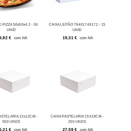
 PIZZA 50x50x4.2 - 50
CAIXA LEITÃO 794X174X172 - 15
UNID
UNID
9,82
€
19,31
€
com IVA
com IVA
ASTELARIA 13x12CM -
CAIXA PASTELARIA 15X19CM -
500 UNDS
200 UNDS
5,21
€
27,59
€
com IVA
com IVA