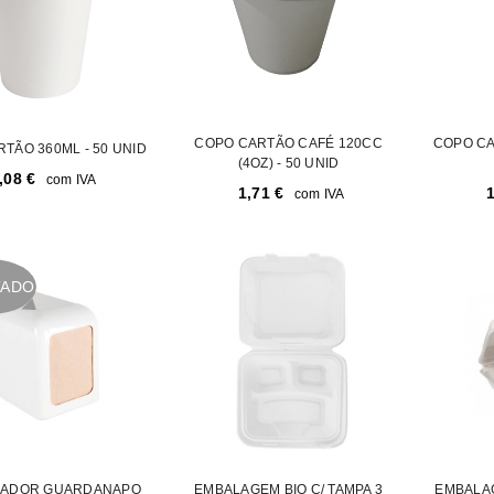
COPO CARTÃO CAFÉ 120CC
COPO CA
TÃO 360ML - 50 UNID
(4OZ) - 50 UNID
,08
€
com IVA
1,71
€
com IVA
TADO
SADOR GUARDANAPO
EMBALAGEM BIO C/ TAMPA 3
EMBALAG