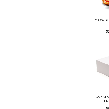
CAIXA DE 
3
CAIXA PA
INICIAR SESSÃO
EM
4