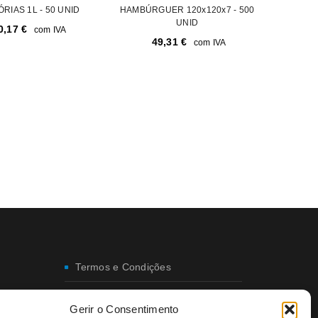
ÓRIAS 1L - 50 UNID
HAMBÚRGUER 120x120x7 - 500
UNID
0,17
€
com IVA
49,31
€
com IVA
Termos e Condições
Envio e Entregas
Gerir o Consentimento