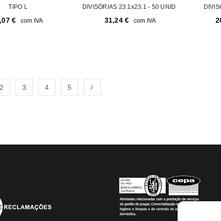
TIPO L
DIVISÓRIAS 23.1x23.1 - 50 UNID
DIVIS
,07
€
31,24
€
2
com IVA
com IVA
2
3
4
5