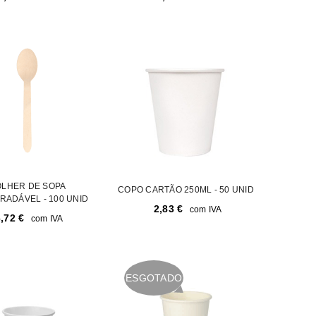
a senha será enviada para o seu
rivacidade
.
LHER DE SOPA
COPO CARTÃO 250ML - 50 UNID
RADÁVEL - 100 UNID
2,83
€
com IVA
6,72
€
com IVA
ESGOTADO