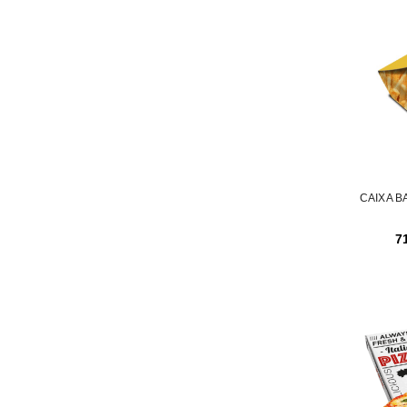
CAIXA BA
7