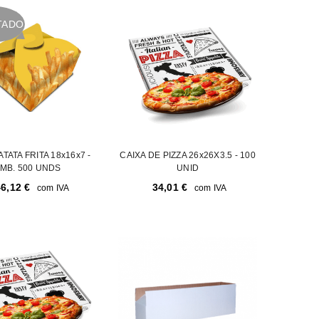
TADO
ATATA FRITA 18x16x7 -
CAIXA DE PIZZA 26x26X3.5 - 100
MB. 500 UNDS
UNID
46,12
€
34,01
€
com IVA
com IVA