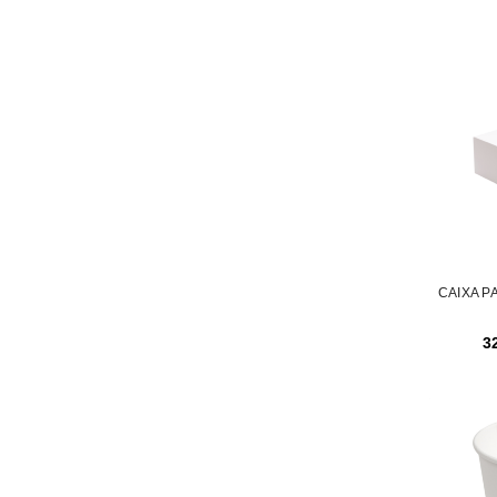
Nome de utilizador ou email
*
Senha
*
CAIXA P
INICIAR SESSÃO
3
PERDEU A SUA SENHA?