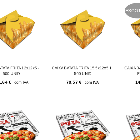
ESGO
TATA FRITA 12x12x5 -
CAIXA BATATA FRITA 15.5x12x5.1
CAIXA B
500 UNID
- 500 UNID
E
1,64
€
70,57
€
1
com IVA
com IVA