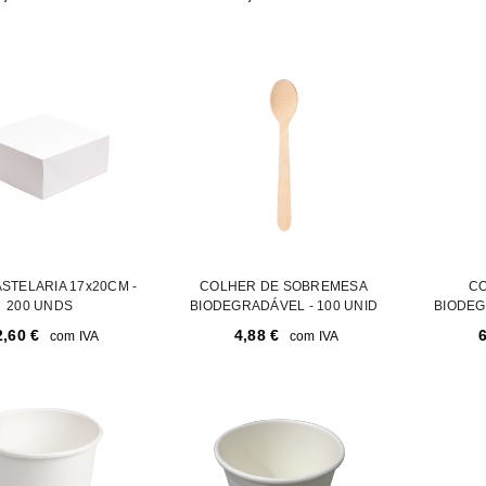
Endereço de email
*
A ligação para definir uma nov
endereço de email.
Verifique a nossa
política de p
ASTELARIA 17x20CM -
COLHER DE SOBREMESA
CO
200 UNDS
BIODEGRADÁVEL - 100 UNID
BIODEG
Manter sessão
2,60
€
4,88
€
com IVA
com IVA
REGISTAR NOVA CONTA