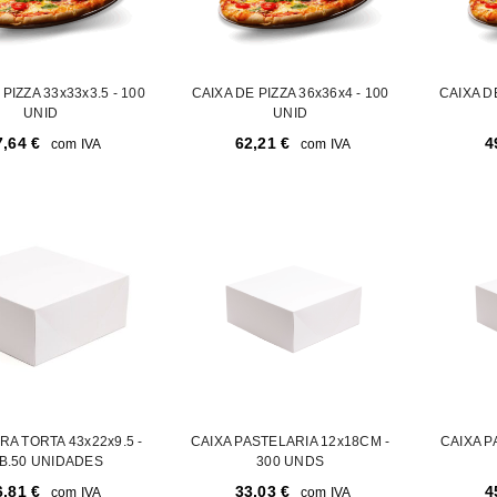
PIZZA 33x33x3.5 - 100
CAIXA DE PIZZA 36x36x4 - 100
CAIXA DE
UNID
UNID
7,64
€
62,21
€
4
com IVA
com IVA
RA TORTA 43x22x9.5 -
CAIXA PASTELARIA 12x18CM -
CAIXA P
REGISTAR NOVA CONTA
B.50 UNIDADES
300 UNDS
6,81
€
33,03
€
4
com IVA
com IVA