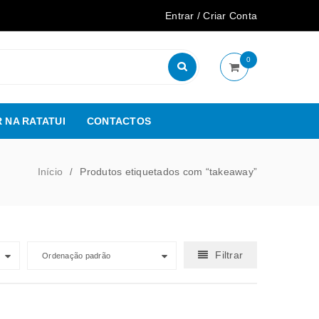
Entrar
/
Criar Conta
0
 NA RATATUI
CONTACTOS
Início
Produtos etiquetados com “takeaway”
/
Filtrar
Ordenação padrão