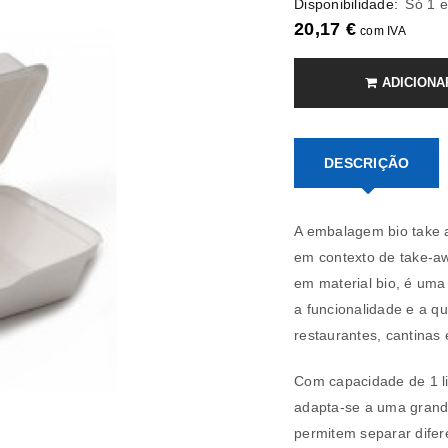
Disponibilidade:
Só 1 
20,17
€
com IVA
ADICIONA
DESCRIÇÃO
A embalagem bio take a
em contexto de take-aw
em material bio, é um
a funcionalidade e a q
restaurantes, cantinas
Com capacidade de 1 l
adapta-se a uma grande 
permitem separar difer