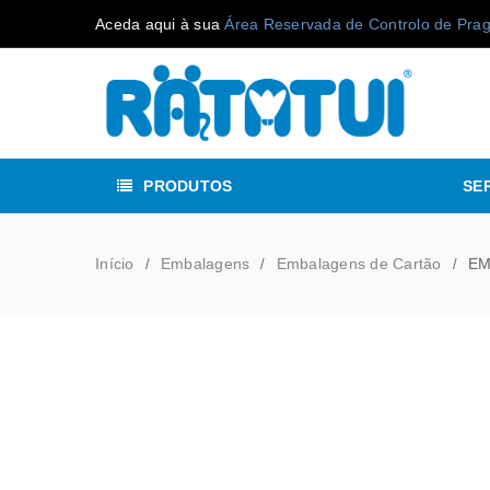
Aceda aqui à sua
Área Reservada de Controlo de Pra
PRODUTOS
SE
Início
Embalagens
Embalagens de Cartão
EM
/
/
/