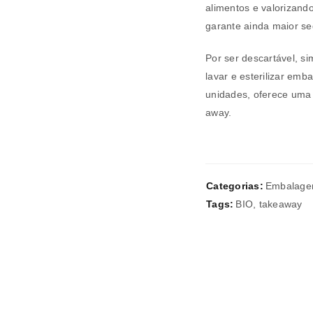
alimentos e valorizand
garante ainda maior se
REGISTAR NOVA CONTA
Por ser descartável, si
Endereço de email
*
lavar e esterilizar em
unidades, oferece uma 
away.
A ligação para definir uma nov
endereço de email.
Categorias:
Embalage
Tags:
BIO
,
takeaway
Verifique a nossa
política de p
Manter sessão
REGISTAR NOVA CONTA