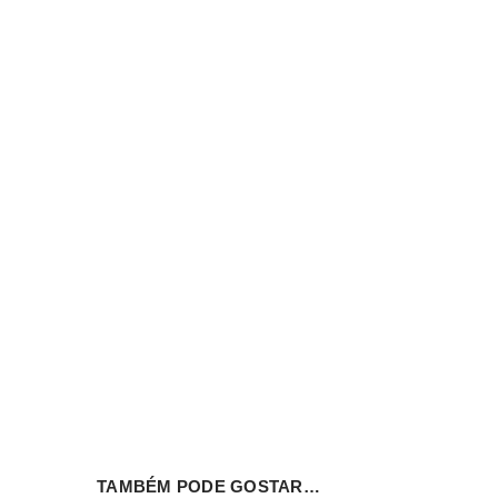
INICIAR SESSÃO
Nome de utilizador ou email
*
Senha
*
INICIAR SESSÃO
TAMBÉM PODE GOSTAR…
PERDEU A SUA SENHA?