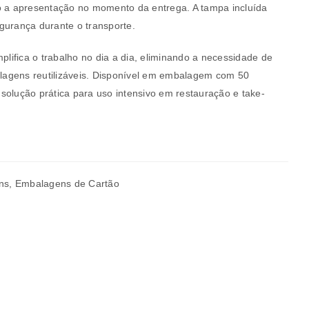
o a apresentação no momento da entrega. A tampa incluída
gurança durante o transporte.
mplifica o trabalho no dia a dia, eliminando a necessidade de
balagens reutilizáveis. Disponível em embalagem com 50
solução prática para uso intensivo em restauração e take-
a senha será enviada para o seu
ns
,
Embalagens de Cartão
rivacidade
.