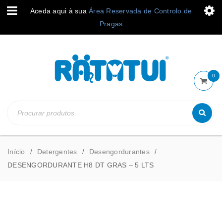
Aceda aqui à sua
Área Reservada de Controlo de
Pragas
0
Início
Detergentes
Desengordurantes
/
/
/
DESENGORDURANTE H8 DT GRAS – 5 LTS