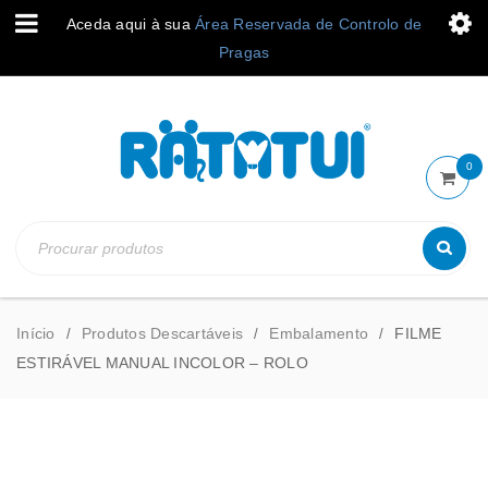
Aceda aqui à sua
Área Reservada de Controlo de
Pragas
0
Início
Produtos Descartáveis
Embalamento
FILME
/
/
/
ESTIRÁVEL MANUAL INCOLOR – ROLO