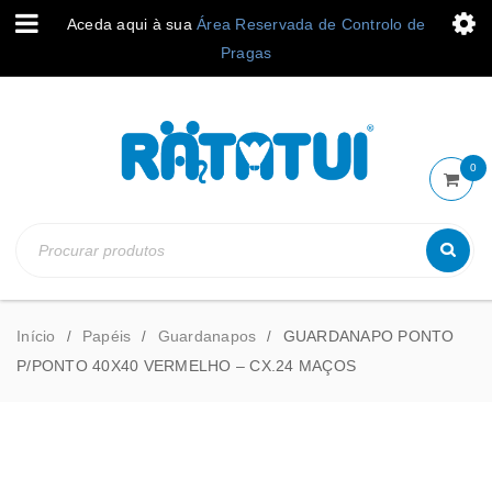
Aceda aqui à sua
Área Reservada de Controlo de
Pragas
0
Início
Papéis
Guardanapos
GUARDANAPO PONTO
/
/
/
P/PONTO 40X40 VERMELHO – CX.24 MAÇOS