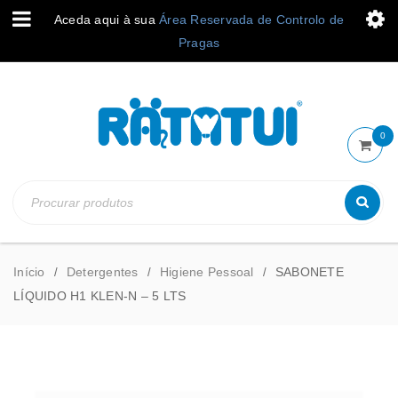
Aceda aqui à sua
Área Reservada de Controlo de
Pragas
0
Início
Detergentes
Higiene Pessoal
SABONETE
/
/
/
LÍQUIDO H1 KLEN-N – 5 LTS