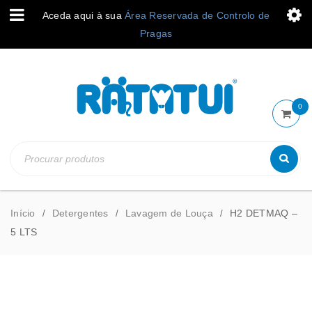
Aceda aqui à sua
Área Reservada de Controlo de
Pragas
0
Início
Detergentes
Lavagem de Louça
H2 DETMAQ –
/
/
/
5 LTS