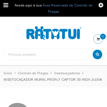
Aceda aqui à sua
Área Reservada de Controlo de
Pragas
0
Início
Controlo de Pragas
Insetocaçadores
/
/
/
INSETOCAÇADOR MURAL PROFLY CAPTOR 30 INOX 2x15W