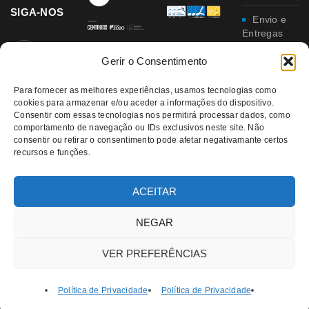
SIGA-NOS
Envio e
Entregas
Gerir o Consentimento
Trocas e
Devoluções
Para fornecer as melhores experiências, usamos tecnologias como
cookies para armazenar e/ou aceder a informações do dispositivo.
Política
Consentir com essas tecnologias nos permitirá processar dados, como
de
comportamento de navegação ou IDs exclusivos neste site. Não
Privacidade
consentir ou retirar o consentimento pode afetar negativamante certos
recursos e funções.
Política
da
Qualidade e
ACEITAR
Ambiente
NEGAR
VER PREFERÊNCIAS
Política de Privacidade
Política de Privacidade
© 2021 RATATUI | All Rights Reserved – Direitos Reservados |