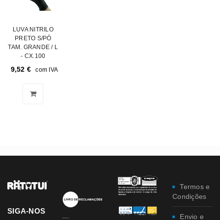
LUVA NITRILO
PRETO S/PÓ
TAM. GRANDE / L
- CX.100
9,52
€
com IVA
Termos e
Condições
SIGA-NOS
Envio e