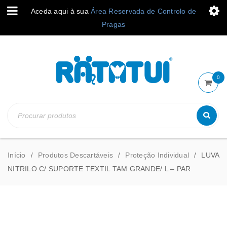
Aceda aqui à sua
Área Reservada de Controlo de
Pragas
0
Início
Produtos Descartáveis
Proteção Individual
LUVA
/
/
/
NITRILO C/ SUPORTE TEXTIL TAM.GRANDE/ L – PAR