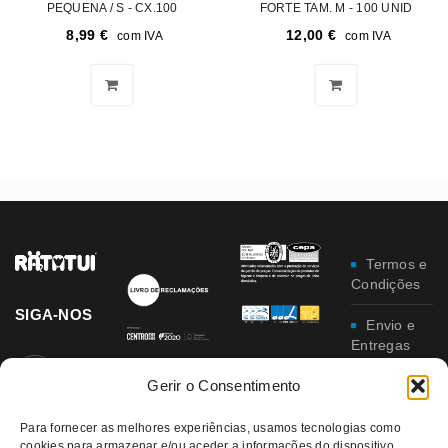
PEQUENA / S - CX.100
FORTE TAM. M - 100 UNID
8,99
€
12,00
€
com IVA
com IVA
Termos e
Condições
SIGA-NOS
Envio e
Entregas
Gerir o Consentimento
Trocas e
Devoluções
Para fornecer as melhores experiências, usamos tecnologias como
cookies para armazenar e/ou aceder a informações do dispositivo.
Política