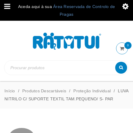
Aceda aqui à sua
Área Reservada de Controlo de
Pragas
0
Início
Produtos Descartáveis
Proteção Individual
LUVA
/
/
/
NITRILO C/ SUPORTE TEXTIL TAM.PEQUENO/ S- PAR