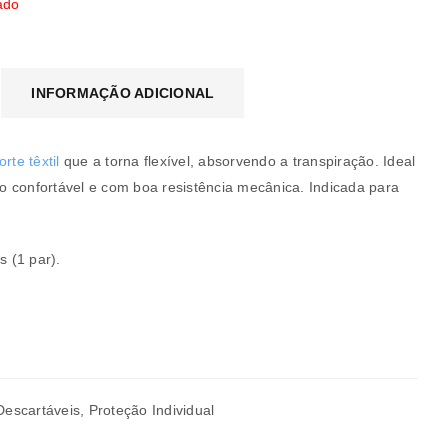
ado
INFORMAÇÃO ADICIONAL
rte têxtil
que a torna flexível, absorvendo a transpiração. Ideal
 confortável e com boa resistência mecânica. Indicada para
 (1 par).
a senha será enviada para o seu
Descartáveis
,
Proteção Individual
rivacidade
.