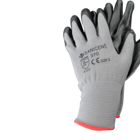
INICIAR SESSÃO
Nome de utilizador ou email
*
Senha
*