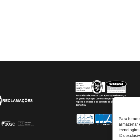
Manter sessão
REGISTAR NOVA CONTA
Para fornec
armazenar e
tecnologias
IDs exclusiv