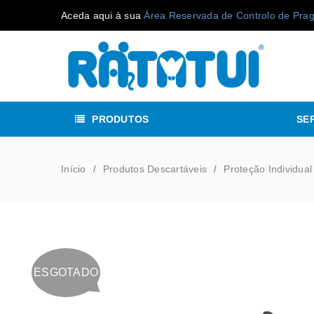
Aceda aqui à sua
Área Reservada de Controlo de Pra
PRODUTOS
SE
Início
Produtos Descartáveis
Proteção Individual
/
/
ESGOTADO