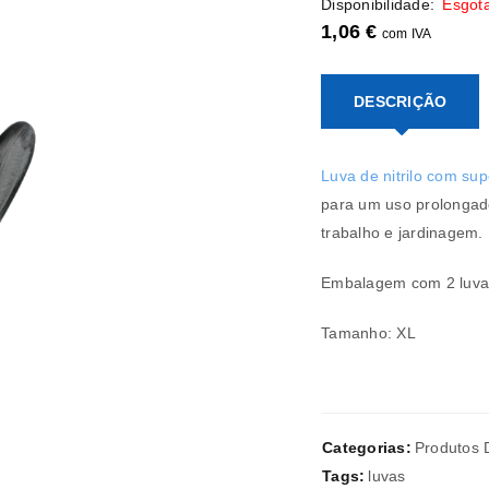
Disponibilidade:
Esgot
1,06
€
com IVA
DESCRIÇÃO
REGISTAR NOVA CONTA
Luva de nitrilo com supo
Endereço de email
*
para um uso prolongado
trabalho e jardinagem.
Embalagem com 2 luvas
A ligação para definir uma nov
Tamanho: XL
endereço de email.
Categorias:
Produtos 
Verifique a nossa
política de p
Tags:
luvas