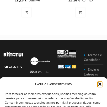
12,28
€
12,28
€
com IVA
com IVA
Termos e
Condições
SIGA-NOS
Envio e
Entregas
Gerir o Consentimento
Trocas e
Devoluções
Para fornecer as melhores experiências, usamos tecnologias como
cookies para armazenar e/ou aceder a informações do dispositivo.
Política
Consentir com essas tecnologias nos permitirá processar dados, como
de