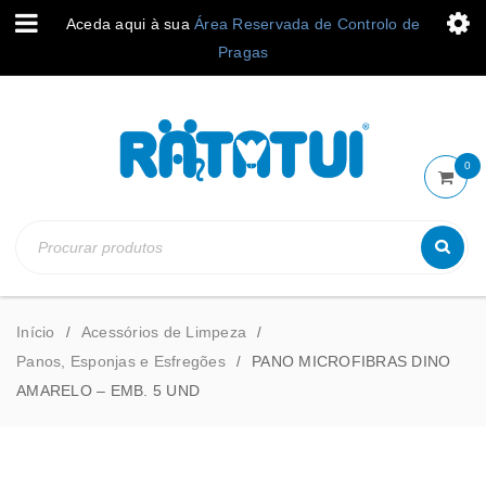
Aceda aqui à sua
Área Reservada de Controlo de
Pragas
0
Início
Acessórios de Limpeza
/
/
Panos, Esponjas e Esfregões
PANO MICROFIBRAS DINO
/
AMARELO – EMB. 5 UND