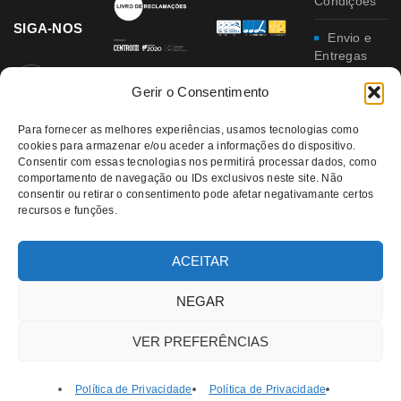
Condições
SIGA-NOS
Envio e
Entregas
Gerir o Consentimento
Trocas e
Devoluções
Para fornecer as melhores experiências, usamos tecnologias como
cookies para armazenar e/ou aceder a informações do dispositivo.
Política
Consentir com essas tecnologias nos permitirá processar dados, como
de
comportamento de navegação ou IDs exclusivos neste site. Não
Privacidade
consentir ou retirar o consentimento pode afetar negativamante certos
recursos e funções.
Política
da
Qualidade e
ACEITAR
Ambiente
NEGAR
VER PREFERÊNCIAS
Política de Privacidade
Política de Privacidade
© 2021 RATATUI | All Rights Reserved – Direitos Reservados |