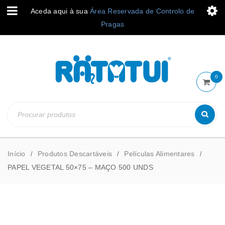
Aceda aqui à sua
Área Reservada de Controlo de
Pragas
0
Início
Produtos Descartáveis
Películas Alimentares
/
/
/
PAPEL VEGETAL 50×75 – MAÇO 500 UNDS