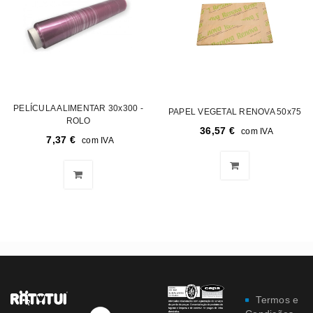
PELÍCULA ALIMENTAR 30x300 -
PAPEL VEGETAL RENOVA 50x75
ROLO
36,57
€
com IVA
7,37
€
com IVA
Termos e