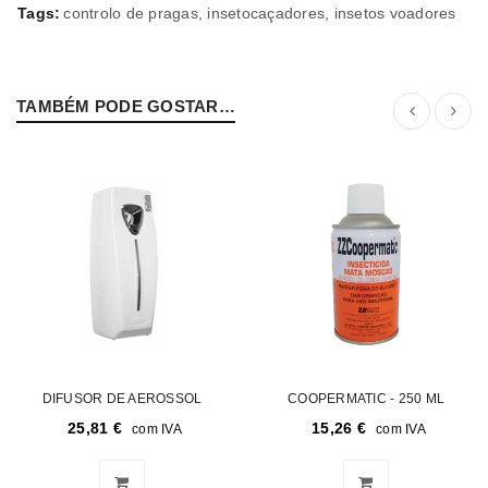
Tags:
controlo de pragas
,
insetocaçadores
,
insetos voadores
TAMBÉM PODE GOSTAR…
DIFUSOR DE AEROSSOL
COOPERMATIC - 250 ML
25,81
€
15,26
€
com IVA
com IVA