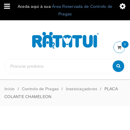
Aceda aqui à sua
Área Reservada de Controlo de
Pragas
0
Início
Controlo de Pragas
Insetocaçadores
PLACA
/
/
/
COLANTE CHAMELEON