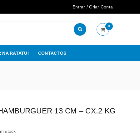
Entrar
/
Criar Conta
0
 NA RATATUI
CONTACTOS
HAMBURGUER 13 CM – CX.2 KG
em stock