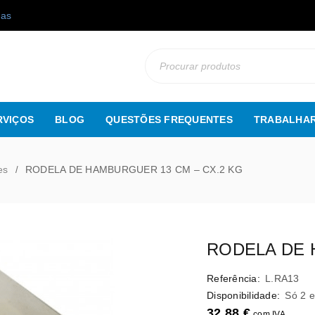
gas
RVIÇOS
BLOG
QUESTÕES FREQUENTES
TRABALHAR
es
RODELA DE HAMBURGUER 13 CM – CX.2 KG
/
RODELA DE 
Referência:
L.RA13
Disponibilidade:
Só 2 
32,88
€
com IVA