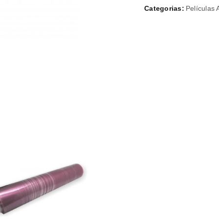
Categorias:
Películas 
A ligação para definir uma nov
endereço de email.
Verifique a nossa
política de p
Manter sessão
REGISTAR NOVA CONTA