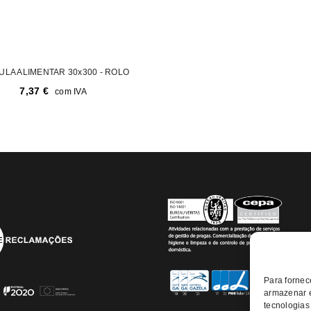
ULA ALIMENTAR 30x300 - ROLO
7,37
€
com IVA
Para fornec
armazenar e
tecnologias