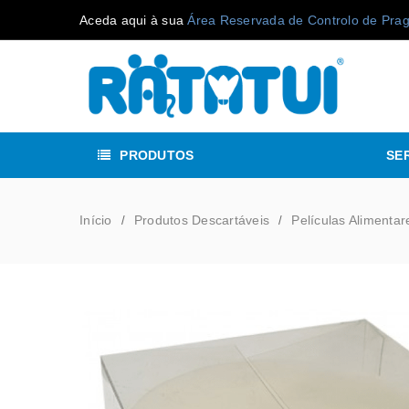
Aceda aqui à sua
Área Reservada de Controlo de Pra
PRODUTOS
SE
Início
Produtos Descartáveis
Películas Alimentar
/
/