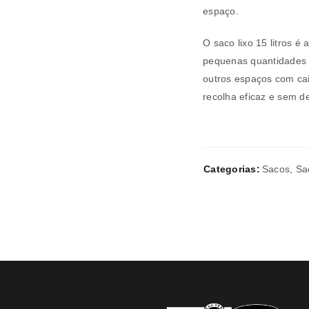
espaço.
O saco lixo 15 litros é
Verifique a nossa
política de p
pequenas quantidades d
Manter sessão
outros espaços com ca
REGISTAR NOVA CONTA
recolha eficaz e sem d
Categorias:
Sacos
,
Sa