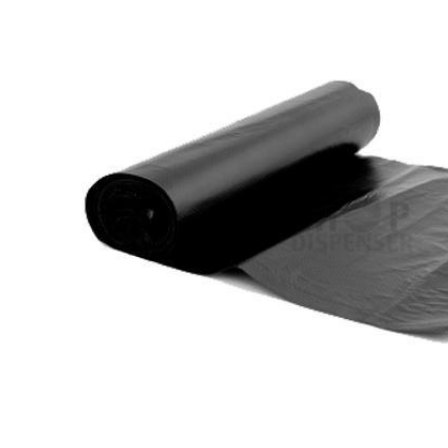
INICIAR SESSÃO
Nome de utilizador ou email
*
Senha
*