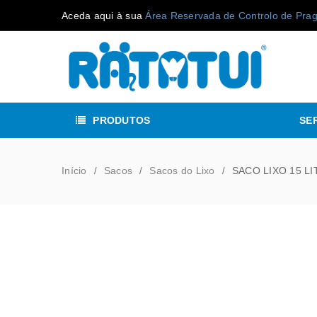
Aceda aqui à sua
Área Reservada de Controlo de Pra
PRODUTOS
SE
Início
Sacos
Sacos do Lixo
SACO LIXO 15 LI
/
/
/