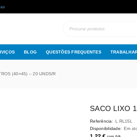
gas
RVIÇOS
BLOG
QUESTÕES FREQUENTES
TRABALHAR
TROS (40×45) – 20 UNDS/R
SACO LIXO 1
Referência:
L.RL15L
Disponibilidade:
Em st
1,22
€
com IVA