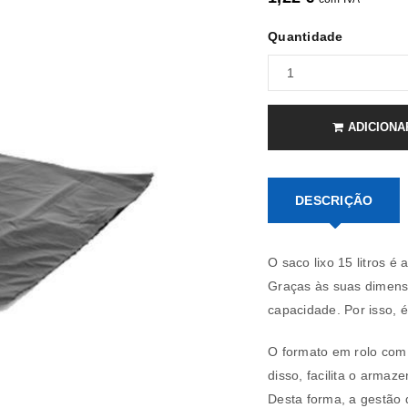
Quantidade
ADICIONA
DESCRIÇÃO
REGISTAR NOVA CONTA
Endereço de email
*
O saco lixo 15 litros é
Graças às suas dimens
capacidade. Por isso, é
A ligação para definir uma nov
O formato em rolo com
endereço de email.
disso, facilita o armaz
Desta forma, a gestão 