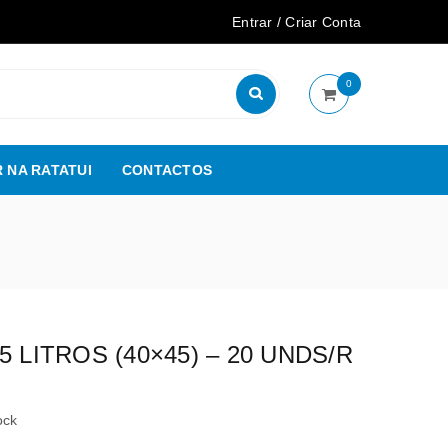
Entrar
/
Criar Conta
0
 NA RATATUI
CONTACTOS
5 LITROS (40×45) – 20 UNDS/R
ock