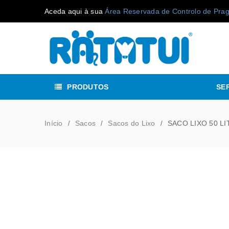
Aceda aqui à sua
Área Reservada de Controlo de Pra
PRODUTOS
SE
Início
Sacos
Sacos do Lixo
SACO LIXO 50 LI
/
/
/