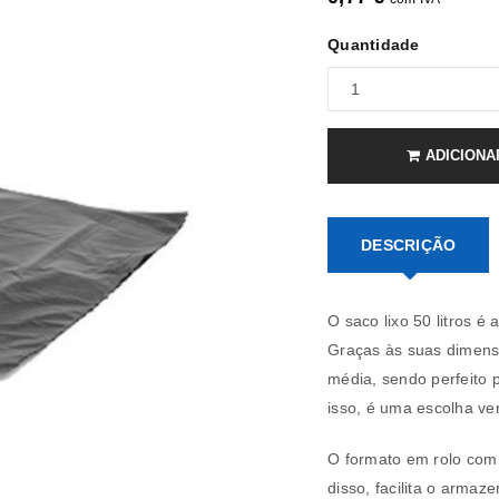
Quantidade
ADICIONA
DESCRIÇÃO
REGISTAR NOVA CONTA
Endereço de email
*
O saco lixo 50 litros é
Graças às suas dimens
média, sendo perfeito 
isso, é uma escolha ver
A ligação para definir uma nov
endereço de email.
O formato em rolo com
disso, facilita o armaz