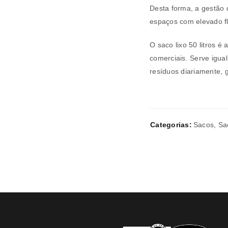
Desta forma, a gestão
espaços com elevado f
Verifique a nossa
política de p
O saco lixo 50 litros é 
Manter sessão
comerciais. Serve igu
REGISTAR NOVA CONTA
resíduos diariamente, 
Categorias:
Sacos
,
Sa