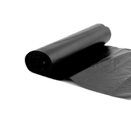
INICIAR SESSÃO
Nome de utilizador ou email
*
Senha
*