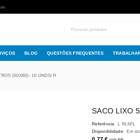
gas
RVIÇOS
BLOG
QUESTÕES FREQUENTES
TRABALHAR
TROS (60X80)- 10 UNDS/ R
SACO LIXO 5
Referência:
L.RL50L
Disponibilidade:
Em st
0,77
€
com IVA