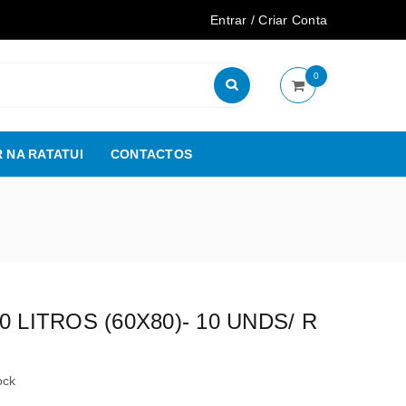
Entrar
/
Criar Conta
0
 NA RATATUI
CONTACTOS
0 LITROS (60X80)- 10 UNDS/ R
ock