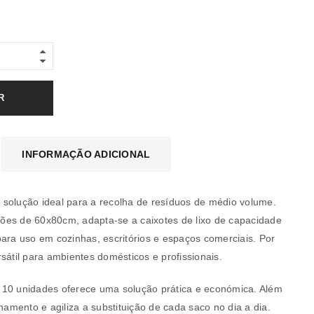
R
INFORMAÇÃO ADICIONAL
 a solução ideal para a recolha de resíduos de médio volume.
ões de 60x80cm, adapta-se a caixotes de lixo de capacidade
para uso em cozinhas, escritórios e espaços comerciais. Por
sátil para ambientes domésticos e profissionais.
a senha será enviada para o seu
 10 unidades oferece uma solução prática e económica. Além
enamento e agiliza a substituição de cada saco no dia a dia.