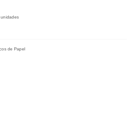
 unidades
a senha será enviada para o seu
cos de Papel
rivacidade
.