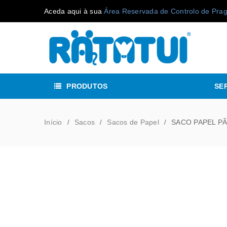
Aceda aqui à sua
Área Reservada de Controlo de Pra
PRODUTOS
SE
Início
Sacos
Sacos de Papel
SACO PAPEL PÃ
/
/
/