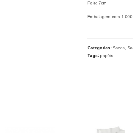
Fole: 7cm
Endereço de email
*
Embalagem com 1.000
A ligação para definir uma nov
Categorias:
Sacos
,
Sa
endereço de email.
Tags:
papéis
Verifique a nossa
política de p
Manter sessão
REGISTAR NOVA CONTA