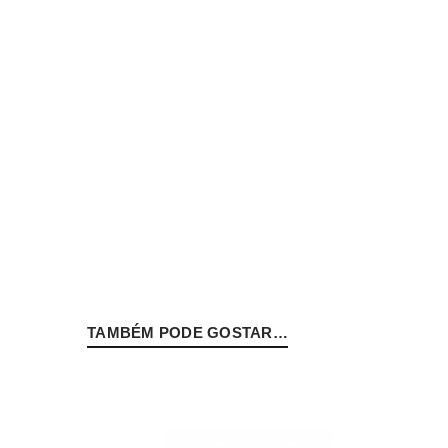
Nome de utilizador ou email
*
Senha
*
INICIAR SESSÃO
TAMBÉM PODE GOSTAR…
PERDEU A SUA SENHA?