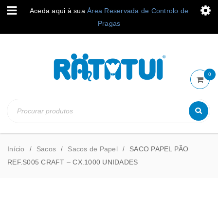
Aceda aqui à sua
Área Reservada de Controlo de
Pragas
0
Início
Sacos
Sacos de Papel
SACO PAPEL PÃO
/
/
/
REF.S005 CRAFT – CX.1000 UNIDADES