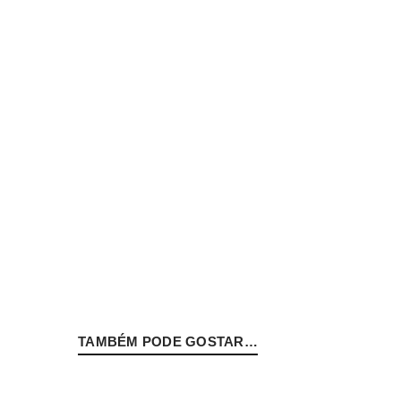
INICIAR SESSÃO
Nome de utilizador ou email
*
Senha
*
INICIAR SESSÃO
TAMBÉM PODE GOSTAR…
PERDEU A SUA SENHA?