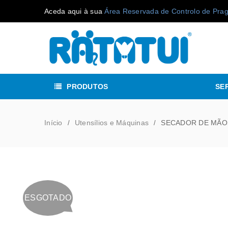
Aceda aqui à sua
Área Reservada de Controlo de Pra
PRODUTOS
SE
Início
Utensílios e Máquinas
SECADOR DE MÃO
/
/
ESGOTADO