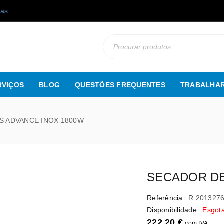
gas
RVIÇOS
BLOG
QUESTÕES FREQUENTES
TRABALHAR
S ADVANCE INOX 1800W
SECADOR DE
Referência:
R.201327
Disponibilidade:
Esgot
222,20
€
com IVA