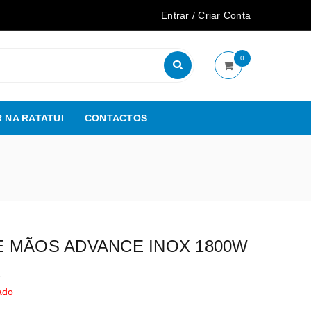
Entrar
/
Criar Conta
0
 NA RATATUI
CONTACTOS
 MÃOS ADVANCE INOX 1800W
6
ado