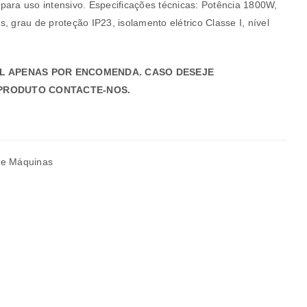
para uso intensivo. Especificações técnicas: Potência 1800W,
, grau de proteção IP23, isolamento elétrico Classe I, nível
.
L APENAS POR ENCOMENDA. CASO DESEJE
PRODUTO CONTACTE-NOS.
a senha será enviada para o seu
s e Máquinas
rivacidade
.