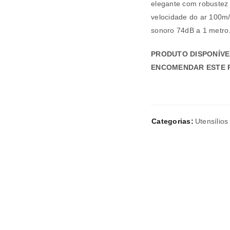
REGISTAR NOVA CONTA
elegante com robustez 
velocidade do ar 100m/s
sonoro 74dB a 1 metro
Endereço de email
*
PRODUTO DISPONÍVE
ENCOMENDAR ESTE 
A ligação para definir uma nov
endereço de email.
Categorias:
Utensílio
Verifique a nossa
política de p
Manter sessão
REGISTAR NOVA CONTA