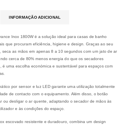
INFORMAÇÃO ADICIONAL
ance Inox 1800W é a solução ideal para casas de banho
ais que procuram eficiência, higiene e design. Graças ao seu
ia, seca as mãos em apenas 8 a 10 segundos com um jato de ar
indo cerca de 80% menos energia do que os secadores
o, é uma escolha económica e sustentável para espaços com
as.
tico por sensor e luz LED garante uma utilização totalmente
dade de contacto com o equipamento. Além disso, o botão
r ou desligar o ar quente, adaptando o secador de mãos às
tilizador e às condições do espaço.
nox escovado resistente e duradouro, combina um design