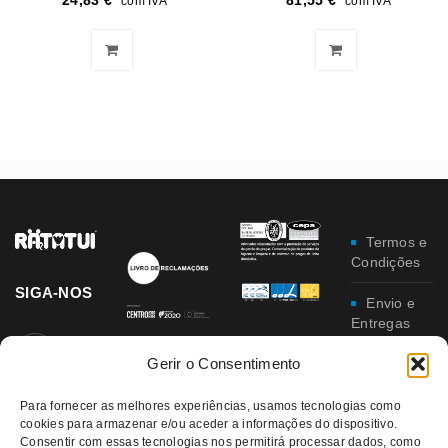
24,83
€
81,55
€
com IVA
com IVA
Termos e
Condições
SIGA-NOS
Envio e
Entregas
Gerir o Consentimento
Trocas e
Devoluções
Para fornecer as melhores experiências, usamos tecnologias como
cookies para armazenar e/ou aceder a informações do dispositivo.
Política
Consentir com essas tecnologias nos permitirá processar dados, como
de