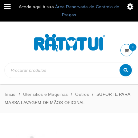
Aceda aqui à sua
Área Reservada de Controlo de
Pragas
0
Início
Utensílios e Máquinas
Outros
SUPORTE PARA
/
/
/
MASSA LAVAGEM DE MÃOS OFICINAL