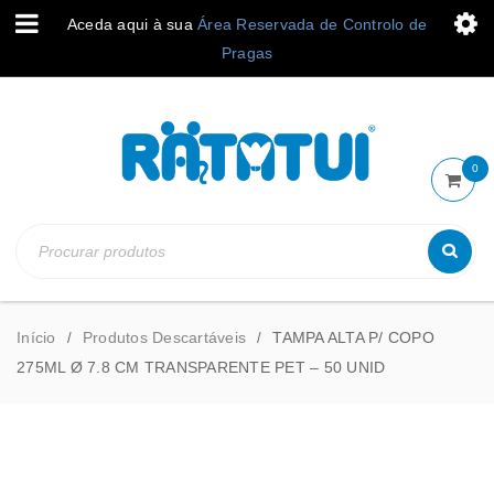
Aceda aqui à sua
Área Reservada de Controlo de
Pragas
0
Início
Produtos Descartáveis
TAMPA ALTA P/ COPO
/
/
275ML Ø 7.8 CM TRANSPARENTE PET – 50 UNID