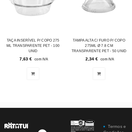
TAÇA INSERÍVEL P/ COPO 275
TAMPA ALTA C/ FURO P/ COPO
ML TRANSPARENTE PET - 100
275ML Ø 7.8 CM
UNID
TRANSPARENTE PET - 50 UNID
7,63
€
2,34
€
com IVA
com IVA
Termos e