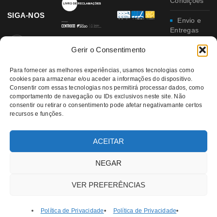
Condições
SIGA-NOS
Envio e
Entregas
Gerir o Consentimento
Trocas e
Devoluções
Para fornecer as melhores experiências, usamos tecnologias como
cookies para armazenar e/ou aceder a informações do dispositivo.
Política
Consentir com essas tecnologias nos permitirá processar dados, como
de
comportamento de navegação ou IDs exclusivos neste site. Não
Privacidade
consentir ou retirar o consentimento pode afetar negativamante certos
recursos e funções.
Política
da
Qualidade e
ACEITAR
Ambiente
NEGAR
VER PREFERÊNCIAS
Política de Privacidade
Política de Privacidade
© 2021 RATATUI | All Rights Reserved – Direitos Reservados |