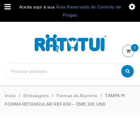
Aceda aqui à sua
Área Reservada de Controlo de
Pragas
0
Início
Embalagens
Formas de Alumínio
TAMPA P/
/
/
/
FORMA RETANGULAR REF.650 – EMB.100 UND