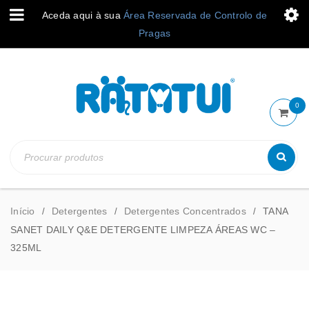
Aceda aqui à sua
Área Reservada de Controlo de
Pragas
0
Início
Detergentes
Detergentes Concentrados
TANA
/
/
/
SANET DAILY Q&E DETERGENTE LIMPEZA ÁREAS WC –
325ML