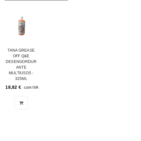
TANA GREASE
OFF Q&E
DESENGORDUR
ANTE
MULTIUSOS -
325ML
18,82
€
com IVA