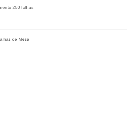
ente 250 folhas.
a senha será enviada para o seu
alhas de Mesa
rivacidade
.