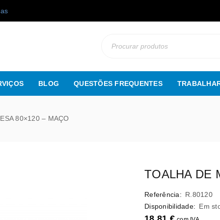
gas
RVIÇOS
BLOG
QUESTÕES FREQUENTES
TRABALHAR
ESA 80×120 – MAÇO
TOALHA DE 
Referência:
R.80120
Disponibilidade:
Em st
18,81
€
com IVA