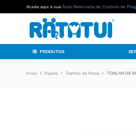
Aceda aqui à sua
Área Reservada de Controlo de Pra
PRODUTOS
SE
Início
Papéis
Toalhas de Mesa
TOALHA DE M
/
/
/