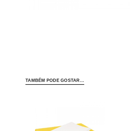
Nome de utilizador ou email
*
Senha
*
TAMBÉM PODE GOSTAR…
INICIAR SESSÃO
PERDEU A SUA SENHA?