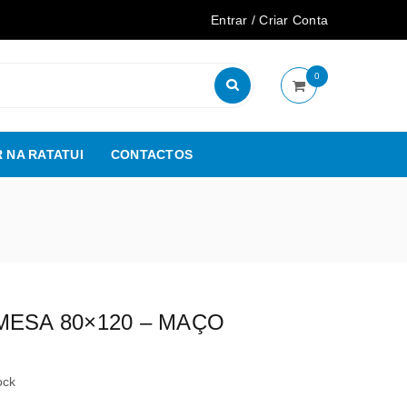
Entrar
/
Criar Conta
0
 NA RATATUI
CONTACTOS
MESA 80×120 – MAÇO
ock