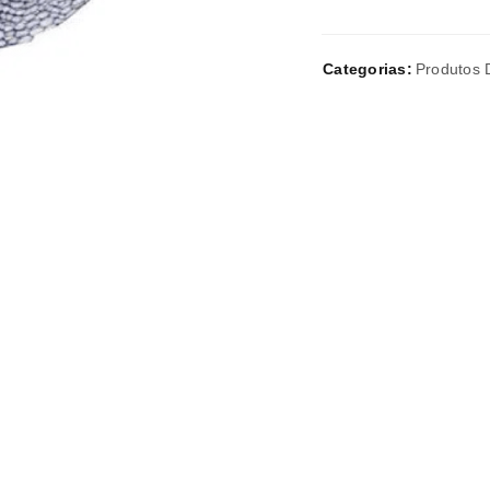
Categorias:
Produtos 
A ligação para definir uma nov
endereço de email.
Verifique a nossa
política de p
Manter sessão
REGISTAR NOVA CONTA