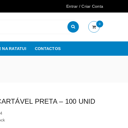
Entrar
/
Criar Conta
0
 NA RATATUI
CONTACTOS
ARTÁVEL PRETA – 100 UNID
44
ock