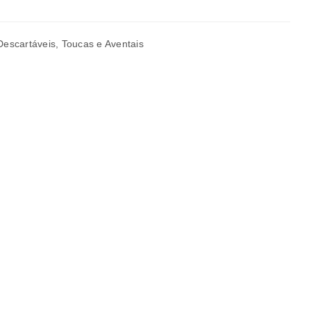
Descartáveis
,
Toucas e Aventais
a senha será enviada para o seu
rivacidade
.