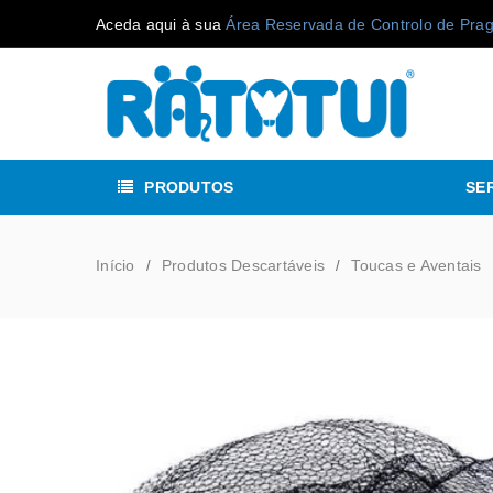
Aceda aqui à sua
Área Reservada de Controlo de Pra
PRODUTOS
SE
Início
Produtos Descartáveis
Toucas e Aventais
/
/