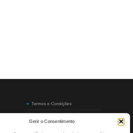
Termos e Condições
Envio e Entregas
Gerir o Consentimento
Trocas e Devoluções