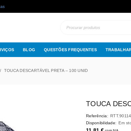
gas
RVIÇOS
BLOG
QUESTÕES FREQUENTES
TRABALHAR
TOUCA DESCARTÁVEL PRETA – 100 UNID
/
TOUCA DESC
Referência:
RTT.9011
Disponibilidade:
Em st
11,81
€
com IVA