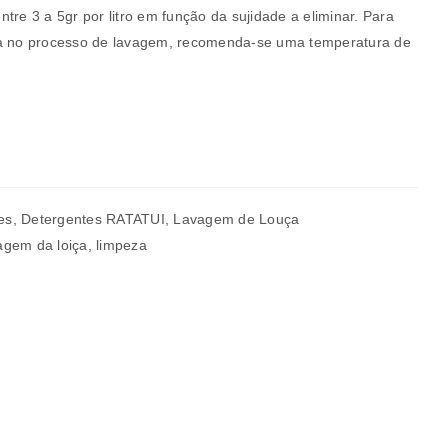
tre 3 a 5gr por litro em função da sujidade a eliminar. Para
ia no processo de lavagem, recomenda-se uma temperatura de
a senha será enviada para o seu
es
,
Detergentes RATATUI
,
Lavagem de Louça
agem da loiça
,
limpeza
rivacidade
.