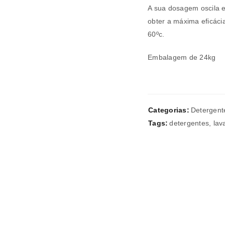
A sua dosagem oscila en
REGISTAR NOVA CONTA
obter a máxima eficác
60ºc.
Endereço de email
*
Embalagem de 24kg
A ligação para definir uma nov
endereço de email.
Categorias:
Detergent
Tags:
detergentes
,
lav
Verifique a nossa
política de p
Manter sessão
REGISTAR NOVA CONTA