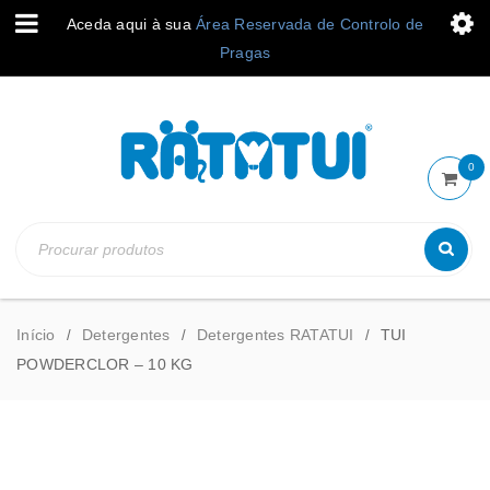
Aceda aqui à sua
Área Reservada de Controlo de
Pragas
0
Início
Detergentes
Detergentes RATATUI
TUI
/
/
/
POWDERCLOR – 10 KG