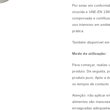
Por estar em conformi
virucida e UNE-EN 13697
comprovada e certifica
uso intensivo em ambie
prática.
Também disponível e
REGISTAR NOVA CONTA
Modo de utilização:
Endereço de email
*
Para começar, realize 
produto. De seguida, p
produto puro. Após a 
os tempos de contacto 
A ligação para definir uma nov
endereço de email.
Atenção: não aplicar em
alimentos são manusead
enxaguadas adequadam