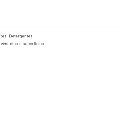
rivacidade
.
ntes
,
Detergentes
vimentos e superfícies