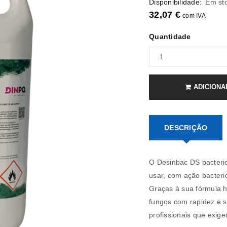
Disponibilidade:
Em st
32,07
€
com IVA
Quantidade
ADICIONA
DESCRIÇÃO
O Desinbac DS bacterici
usar, com ação bacteric
Graças à sua fórmula hi
fungos com rapidez e s
profissionais que exig