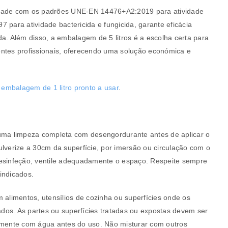
dade com os padrões UNE-EN 14476+A2:2019 para atividade
 para atividade bactericida e fungicida, garante eficácia
da. Além disso, a embalagem de 5 litros é a escolha certa para
ntes profissionais, oferecendo uma solução económica e
m
embalagem de 1 litro pronto a usar
.
uma limpeza completa com desengordurante antes de aplicar o
ulverize a 30cm da superfície, por imersão ou circulação com o
desinfeção, ventile adequadamente o espaço. Respeite sempre
indicados.
a senha será enviada para o seu
 alimentos, utensílios de cozinha ou superfícies onde os
os. As partes ou superfícies tratadas ou expostas devem ser
ente com água antes do uso. Não misturar com outros