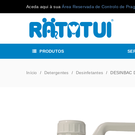
Aceda aqui à sua
Área Reservada de Controlo de Pra
PRODUTOS
SE
Início
Detergentes
Desinfetantes
DESINBAC D
/
/
/