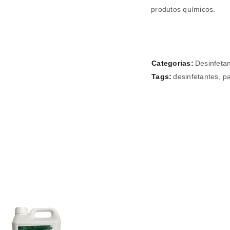
produtos químicos.
Verifique a nossa
política de p
Manter sessão
REGISTAR NOVA CONTA
Categorias:
Desinfeta
Tags:
desinfetantes
,
pa