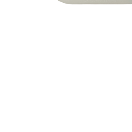
INICIAR SESSÃO
Nome de utilizador ou email
*
Senha
*