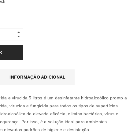
ock
R
INFORMAÇÃO ADICIONAL
da e virucida 5 litros é um desinfetante hidroalcoólico pronto a
ida, virucida e fungicida para todos os tipos de superfícies.
droalcoólica de elevada eficácia, elimina bactérias, vírus e
egurança. Por isso, é a solução ideal para ambientes
em elevados padrões de higiene e desinfeção.