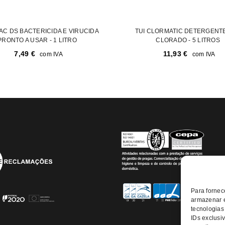
AC DS BACTERICIDA E VIRUCIDA
TUI CLORMATIC DETERGENT
PRONTO A USAR - 1 LITRO
CLORADO - 5 LITROS
7,49
€
11,93
€
com IVA
com IVA
Para fornec
armazenar e
tecnologias
IDs exclusiv