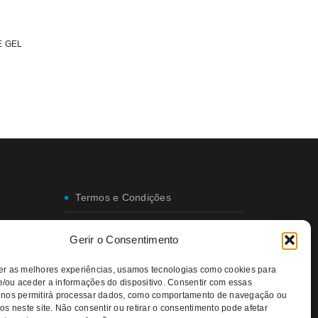
E GEL
Termos e Condições
Envio e Entregas
Gerir o Consentimento
Trocas e Devoluções
er as melhores experiências, usamos tecnologias como cookies para
/ou aceder a informações do dispositivo. Consentir com essas
Política de Privacidade
 nos permitirá processar dados, como comportamento de navegação ou
os neste site. Não consentir ou retirar o consentimento pode afetar
Política da Qualidade e Ambiente