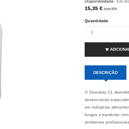
Disponibilidade:
Em st
15,35
€
com IVA
Quantidade
ADICIONA
DESCRIÇÃO
O Desinbac CL desinfet
desenvolvido especialm
em indústrias alimentar
fungos e bactérias com 
ambientes profissionai