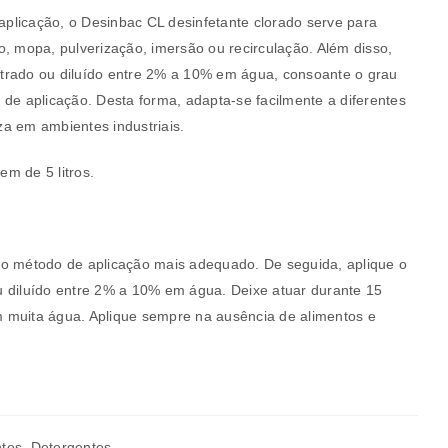
 aplicação, o Desinbac CL desinfetante clorado serve para
o, mopa, pulverização, imersão ou recirculação. Além disso,
trado ou diluído entre 2% a 10% em água, consoante o grau
 de aplicação. Desta forma, adapta-se facilmente a diferentes
a em ambientes industriais.
m de 5 litros.
 o método de aplicação mais adequado. De seguida, aplique o
a senha será enviada para o seu
 diluído entre 2% a 10% em água. Deixe atuar durante 15
 muita água. Aplique sempre na ausência de alimentos e
rivacidade
.
ntes
,
Detergentes