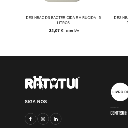
DESINBAC DS BACTERICIDA E VIRUCIDA - 5
DESINB
LITROS
32,07
€
com IVA
SIGA-NOS