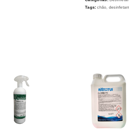
Manter sessão
Tags:
chão
,
desinfetan
REGISTAR NOVA CONTA