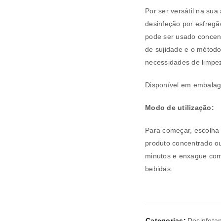
Por ser versátil na sua
desinfeção por esfregã
pode ser usado concen
de sujidade e o método
necessidades de limpez
REGISTAR NOVA CONTA
Disponível em embalage
Endereço de email
*
Modo de utilização:
Para começar, escolha
A ligação para definir uma nov
produto concentrado ou
endereço de email.
minutos e enxague com
bebidas.
Verifique a nossa
política de p
Categorias:
Desinfeta