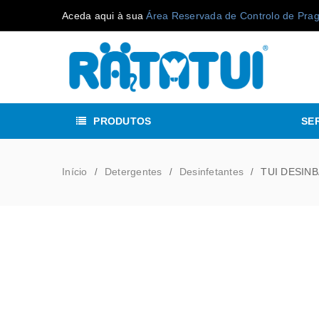
Aceda aqui à sua
Área Reservada de Controlo de Pra
PRODUTOS
SE
Início
Detergentes
Desinfetantes
TUI DESIN
/
/
/