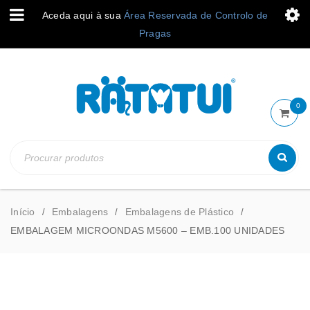
Aceda aqui à sua
Área Reservada de Controlo de
Pragas
0
Início
Embalagens
Embalagens de Plástico
/
/
/
EMBALAGEM MICROONDAS M5600 – EMB.100 UNIDADES