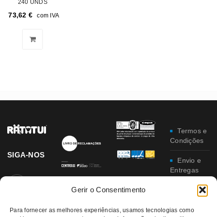
240 UNDS
73,62
€
com IVA
Termos e
Condições
SIGA-NOS
Envio e
Entregas
Gerir o Consentimento
Trocas e
Devoluções
Para fornecer as melhores experiências, usamos tecnologias como