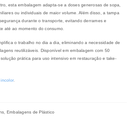
itro, esta embalagem adapta-se a doses generosas de sopa,
miliares ou individuais de maior volume. Além disso, a tampa
 segurança durante o transporte, evitando derrames e
te até ao momento do consumo.
mplifica o trabalho no dia a dia, eliminando a necessidade de
balagens reutilizáveis. Disponível em embalagem com 50
solução prática para uso intensivo em restauração e take-
a senha será enviada para o seu
m
incolor
.
ns
,
Embalagens de Plástico
rivacidade
.