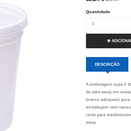
Quantidade
ADICIONA
DESCRIÇÃO
A embalagem sopa 1 litr
de take-away em restau
branco adequado para 
embalagem sem necessid
certa para estabelecime
away.