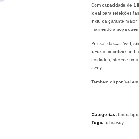
Com capacidade de 1 l
ideal para refeições fa
incluída garante maior
mantendo a sopa quen
REGISTAR NOVA CONTA
Por ser descartável, si
Endereço de email
*
lavar e esterilizar em
unidades, oferece uma 
away.
A ligação para definir uma nov
Também disponível e
endereço de email.
Categorias:
Embalage
Tags:
takeaway
Verifique a nossa
política de p
Manter sessão