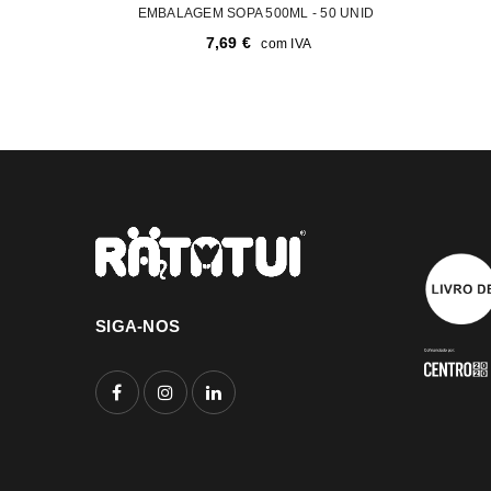
EMBALAGEM SOPA 500ML - 50 UNID
7,69
€
com IVA
SIGA-NOS