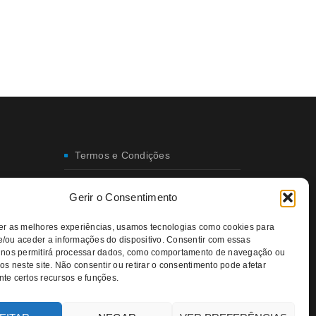
Termos e Condições
Envio e Entregas
Gerir o Consentimento
Trocas e Devoluções
er as melhores experiências, usamos tecnologias como cookies para
/ou aceder a informações do dispositivo. Consentir com essas
Política de Privacidade
 nos permitirá processar dados, como comportamento de navegação ou
os neste site. Não consentir ou retirar o consentimento pode afetar
Política da Qualidade e Ambiente
te certos recursos e funções.