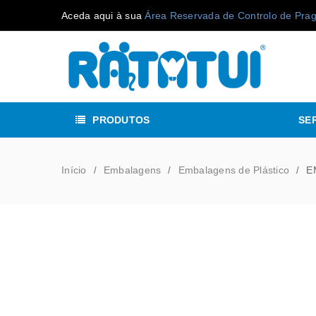
Aceda aqui à sua
Área Reservada de Controlo de Pra
PRODUTOS
SE
Início
Embalagens
Embalagens de Plástico
E
/
/
/