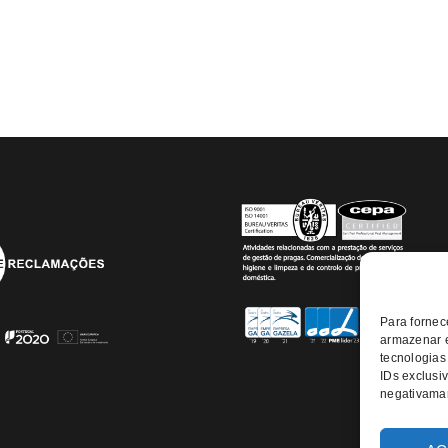
Para fornec
armazenar e
tecnologias
IDs exclusiv
negativaman