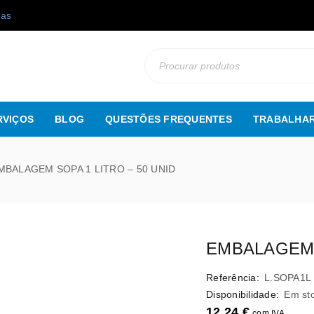
gas
RVIÇOS
BLOG
QUESTÕES FREQUENTES
TRABALHAR
MBALAGEM SOPA 1 LITRO – 50 UNID
EMBALAGEM S
Referência:
L.SOPA1L
Disponibilidade:
Em st
12,24
€
com IVA