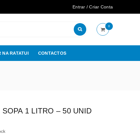
Entrar
/
Criar Conta
0
 NA RATATUI
CONTACTOS
OPA 1 LITRO – 50 UNID
ock